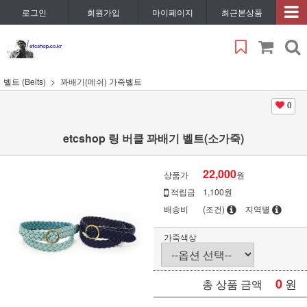
로그인
회원가입
마이페이지
최근본상품
벨트 (Belts)
꽈배기(메쉬) 가죽벨트
0
etcshop 링 버클 꽈배기 벨트(소가죽)
22,000
상품가
원
적립금
1,100원
배송비
(조건)
지역별
가죽색상
0
원
총 상품 금액