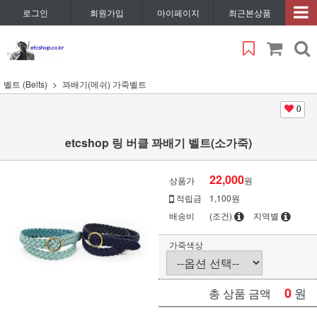
로그인
회원가입
마이페이지
최근본상품
벨트 (Belts)
꽈배기(메쉬) 가죽벨트
0
etcshop 링 버클 꽈배기 벨트(소가죽)
22,000
상품가
원
적립금
1,100원
배송비
(조건)
지역별
가죽색상
0
원
총 상품 금액