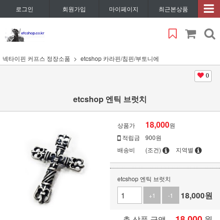
로그인
회원가입
마이페이지
최근본상품
넥타이핀 커프스 정장소품
etcshop 카라핀/침핀/부토니에
0
etcshop 엔틱 브럿치
18,000
상품가
원
적립금
900원
배송비
(조건)
지역별
etcshop 엔틱 브럿치
18,000
원
+1
-1
18,000
원
총 상품 금액