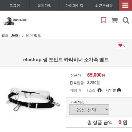
로그인
회원가입
마이페이지
최근본상품
벨트 (Belts)
남여 벨트
0
etcshop 링 포인트 카라비너 소가죽 벨트
65,000
상품가
원
적립금
3,250원
배송비
(조건)
지역별
가죽색상
0
원
총 상품 금액