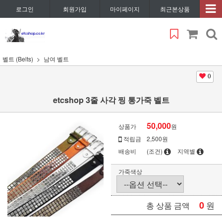
로그인
회원가입
마이페이지
최근본상품
벨트 (Belts)
남여 벨트
0
etcshop 3줄 사각 찡 통가죽 벨트
50,000
상품가
원
적립금
2,500원
배송비
(조건)
지역별
가죽색상
0
원
총 상품 금액