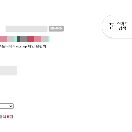
핀/부토니에
>
etcshop 체인 브럿치
 금액
0
원