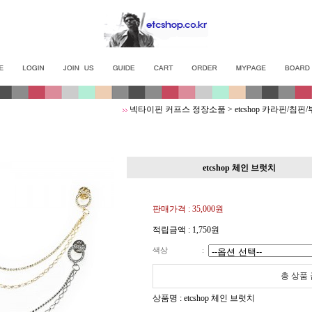
넥타이핀 커프스 정장소품
>
etcshop 카라핀/침
etcshop 체인 브럿치
판매가격 :
35,000원
적립금액 :
1,750원
색상
:
총 상품
상품명 : etcshop 체인 브럿치