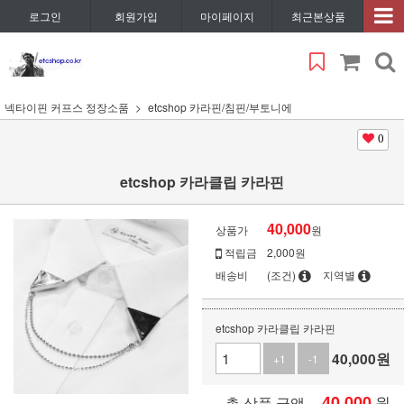
로그인
회원가입
마이페이지
최근본상품
넥타이핀 커프스 정장소품
etcshop 카라핀/침핀/부토니에
0
etcshop 카라클립 카라핀
40,000
상품가
원
적립금
2,000원
배송비
(조건)
지역별
etcshop 카라클립 카라핀
40,000
원
+1
-1
40,000
원
총 상품 금액