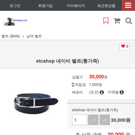
로그인
회원가입
마이페이지
최근본상품
벨트 (Belts)
남여 벨트
0
etcshop 네이비 벨트(통가죽)
30,000
상품가
원
적립금
1,500원
배송비
(조건)
지역별
etcshop 네이비 벨트(통가죽)
30,000
원
+1
-1
30,000
원
총 상품 금액