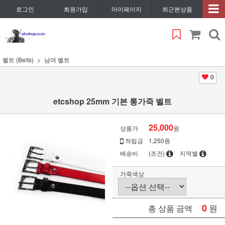
로그인
회원가입
마이페이지
최근본상품
벨트 (Belts)
남여 벨트
0
etcshop 25mm 기본 통가죽 벨트
25,000
상품가
원
적립금
1,250원
배송비
(조건)
지역별
가죽색상
0
원
총 상품 금액