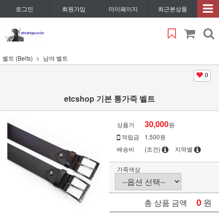
로그인
회원가입
마이페이지
최근본상품
벨트 (Belts)
남여 벨트
0
etcshop 기본 통가죽 벨트
30,000
상품가
원
적립금
1,500원
배송비
(조건)
지역별
가죽색상
0
원
총 상품 금액