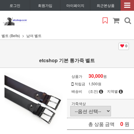
로그인
회원가입
마이페이지
최근본상품
벨트 (Belts)
남여 벨트
0
etcshop 기본 통가죽 벨트
30,000
상품가
원
적립금
1,500원
배송비
(조건)
지역별
가죽색상
0
원
총 상품 금액