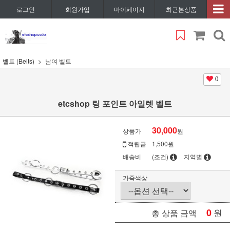
로그인
회원가입
마이페이지
최근본상품
벨트 (Belts)
남여 벨트
0
etcshop 링 포인트 아일렛 벨트
30,000
상품가
원
적립금
1,500원
배송비
(조건)
지역별
가죽색상
0
원
총 상품 금액