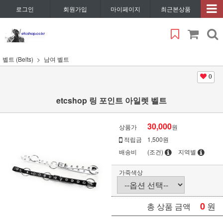
로그인
회원가입
마이페이지
최근본상품
벨트 (Belts)
남여 벨트
0
etcshop 링 포인트 아일렛 벨트
30,000
상품가
원
적립금
1,500원
배송비
(조건)
지역별
가죽색상
0
원
총 상품 금액