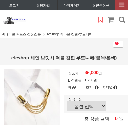
로그인
회원가입
마이페이지
최근본상품
넥타이핀 커프스 정장소품
etcshop 카라핀/침핀/부토니에
0
etcshop 체인 브럿치 더블 침핀 부토니에(금색/은색)
35,000
상품가
원
적립금
1,750원
배송비
(조건)
지역별
장식색상
0
원
총 상품 금액