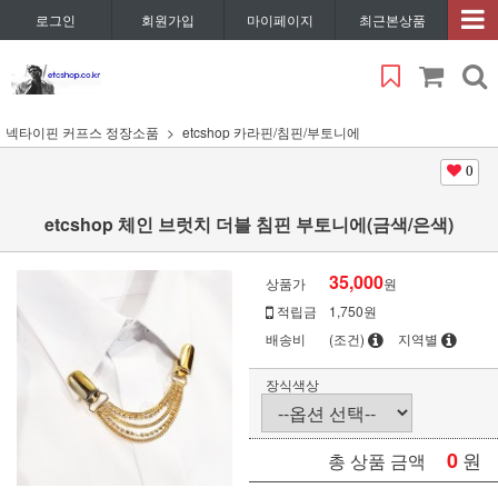
로그인
회원가입
마이페이지
최근본상품
넥타이핀 커프스 정장소품
etcshop 카라핀/침핀/부토니에
0
etcshop 체인 브럿치 더블 침핀 부토니에(금색/은색)
35,000
상품가
원
적립금
1,750원
배송비
(조건)
지역별
장식색상
0
원
총 상품 금액