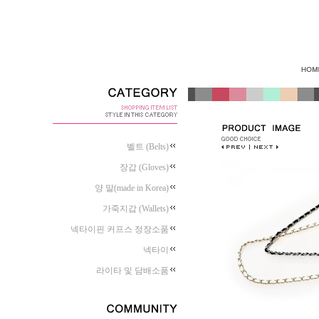
벨트 (Belts)
장갑 (Gloves)
양 말(made in Korea)
가죽지갑 (Wallets)
넥타이핀 커프스 정장소품
넥타이
라이타 및 담배소품