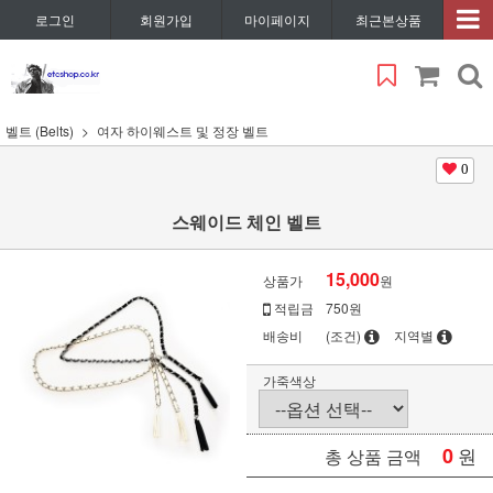
로그인
회원가입
마이페이지
최근본상품
벨트 (Belts)
여자 하이웨스트 및 정장 벨트
0
스웨이드 체인 벨트
15,000
상품가
원
적립금
750원
배송비
(조건)
지역별
가죽색상
0
원
총 상품 금액