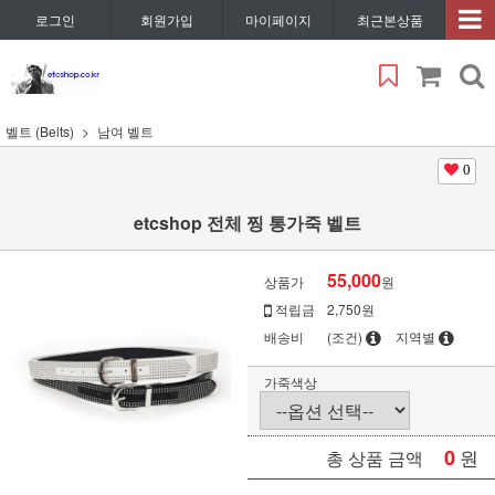
로그인
회원가입
마이페이지
최근본상품
벨트 (Belts)
남여 벨트
0
etcshop 전체 찡 통가죽 벨트
55,000
상품가
원
적립금
2,750원
배송비
(조건)
지역별
가죽색상
0
원
총 상품 금액