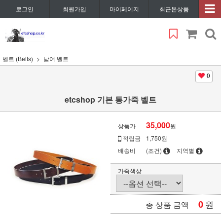
로그인
회원가입
마이페이지
최근본상품
벨트 (Belts)
남여 벨트
0
etcshop 기본 통가죽 벨트
35,000
상품가
원
적립금
1,750원
배송비
(조건)
지역별
가죽색상
0
원
총 상품 금액