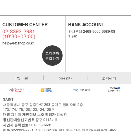
CUSTOMER CENTER
BANK ACCOUNT
02-3393-2981
하나은행 2468-9000-6689-08
(10:30~02:00)
김신미
help@etcshop.co.kr
고객센터
연결하기
PC 버전
이용안내
고객센터
SAINT
서울특별시 중구 장충단로 263 동대문 밀리오레 5층
173,174,175,120,123,124,125호
대표
김신미
개인정보 보호 책임자
김석진
통신판매업신고번호
중구 01134 호
사업자 등록번호
201-06-76691
전화
02-3393-2981 (10:30~02:00), 정기휴무 매주 월요일(통화불가)
팩스