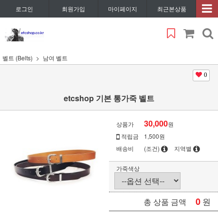
로그인
회원가입
마이페이지
최근본상품
벨트 (Belts)
남여 벨트
0
etcshop 기본 통가죽 벨트
30,000
상품가
원
적립금
1,500원
배송비
(조건)
지역별
가죽색상
0
원
총 상품 금액