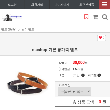
로그인
회원가입
마이페이지
최근본상품
벨트 (Belts)
남여 벨트
0
etcshop 기본 통가죽 벨트
30,000
상품가
원
적립금
1,500원
배송비
(조건)
지역별
가죽색상
0
원
총 상품 금액