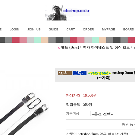
벨트 (Belts)
>
여자 하이웨스트 및 정장 벨트
>
etcshop 5m
(소가죽)
판매가격 :
10,000원
적립금액 :
500원
가죽색상
:
총 상품
상품명 : etcshop 5mm 얇은 벨트(소가죽)