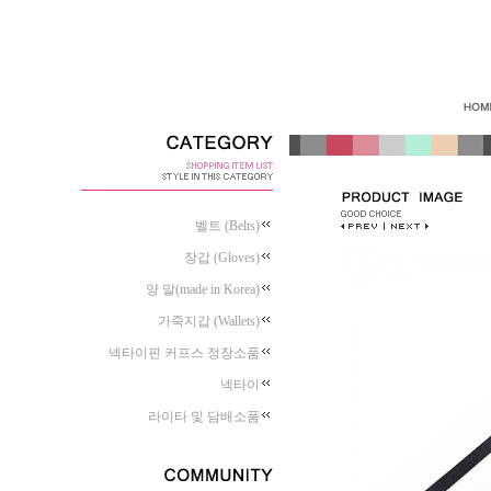
벨트 (Belts)
장갑 (Gloves)
양 말(made in Korea)
가죽지갑 (Wallets)
넥타이핀 커프스 정장소품
넥타이
라이타 및 담배소품