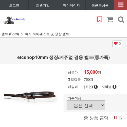
로그인
회원가입
마이페이지
최근본상품
벨트 (Belts)
여자 하이웨스트 및 정장 벨트
0
etcshop10mm 정장/케쥬얼 겸용 벨트(통가죽)
15,000
상품가
원
적립금
750원
배송비
(조건)
지역별
가죽색상
0
원
총 상품 금액