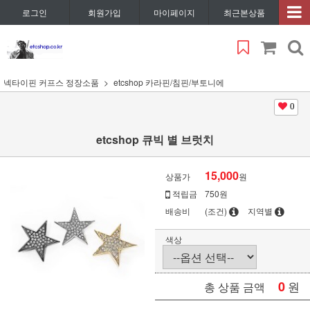
로그인
회원가입
마이페이지
최근본상품
넥타이핀 커프스 정장소품
etcshop 카라핀/침핀/부토니에
0
etcshop 큐빅 별 브럿치
15,000
상품가
원
적립금
750원
배송비
(조건)
지역별
색상
0
원
총 상품 금액