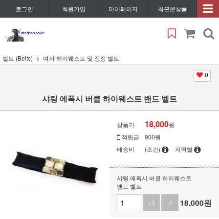
로그인
회원가입
마이페이지
최근본상품
벨트 (Belts)
여자 하이웨스트 및 정장 벨트
0
샤링 에폭시 버클 하이웨스트 밴드 벨트
18,000
상품가
원
적립금
900원
배송비
(조건)
지역별
샤링 에폭시 버클 하이웨스트
밴드 벨트
18,000
원
+1
-1