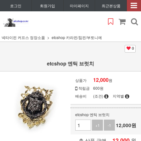
로그인
회원가입
마이페이지
최근본상품
넥타이핀 커프스 정장소품
etcshop 카라핀/침핀/부토니에
0
etcshop 엔틱 브럿치
12,000
상품가
원
적립금
600원
배송비
(조건)
지역별
etcshop 엔틱 브럿치
12,000
원
+1
-1
12,000
원
총 상품 금액