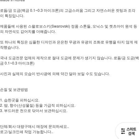
로듐/금 도금(백금 0.1~0.3 마이크론)의 고급스러움 그리고 자연스러운 컷팅과 조각
이 특징입니다.
제품들에 사용된 스왈로보스키(Swarovski) 정품 스톤들, 오닉스 및 켓츠아이 원석 등
의 자연석도 값어치를 더해줍니다.
또 하나의 특징은 심플한 디자인과 은은한 무광과 유광의 조화로 유행을 타지 않게 제
작했습니다.
국내 도금전문 업체의 제작으로 절대 도금에 문제가 생기지 않습니다. 로듐/금 도금(백
금 0.1~0.3 마이크론)
사진과 실제의 모습이 반사광에 의해 약간 달라 보일 수도 있습니다.
손질 및 보관방법
1. 습한곳을 피하십시요.
2. 땀, 향수(산성물질) 등을 가급적 피하십시요.
3. 부드러운 천으로 닦아서 보관하십시요.
단체/회사 대량구매시 매장에 문의하세요..
로고/실크인쇄 작업 가능합니다..