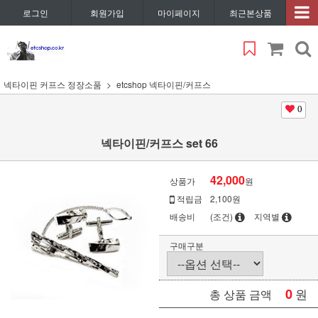
로그인
회원가입
마이페이지
최근본상품
넥타이핀 커프스 정장소품
etcshop 넥타이핀/커프스
0
넥타이핀/커프스 set 66
42,000
상품가
원
적립금
2,100원
배송비
(조건)
지역별
구매구분
0
원
총 상품 금액