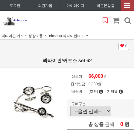
로그인
회원가입
마이페이지
최근본상품
넥타이핀 커프스 정장소품
etcshop 넥타이핀/커프스
0
넥타이핀/커프스 set 62
66,000
상품가
원
적립금
3,300원
배송비
(조건)
지역별
구매구분
0
원
총 상품 금액