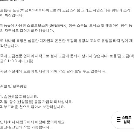
로듐/금 도금(백금 0.1~0.3 마이크론)의 고급스러움 그리고 자연스러운 컷팅과 조각
이 특징입니다.
제품들에 사용된 스왈로보스키(Swarovski) 정품 스톤들, 오닉스 및 켓츠아이 원석 등
의 자연석도 값어치를 더해줍니다.
또 하나의 특징은 심플한 디자인과 은은한 무광과 유광의 조화로 유행을 타지 않게 제
작했습니다.
국내 도금전문 업체의 제작으로 절대 도금에 문제가 생기지 않습니다. 로듐/금 도금(백
금 0.1~0.3 마이크론)
사진과 실제의 모습이 반사광에 의해 약간 달라 보일 수도 있습니다.
손질 및 보관방법
1. 습한곳을 피하십시요.
2. 땀, 향수(산성물질) 등을 가급적 피하십시요.
3. 부드러운 천으로 닦아서 보관하십시요.
단체/회사 대량구매시 매장에 문의하세요..
로고/실크인쇄 작업 가능합니다..