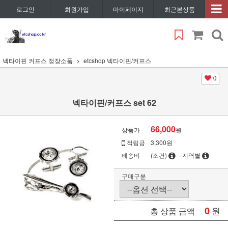
로그인
회원가입
마이페이지
최근본상품
넥타이핀 커프스 정장소품
etcshop 넥타이핀/커프스
0
넥타이핀/커프스 set 62
66,000
상품가
원
적립금
3,300원
배송비
(조건)
지역별
구매구분
0
원
총 상품 금액