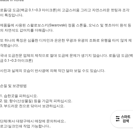
로듐/금 도금(백금 0.1~0.3 마이크론)의 고급스러움 그리고 자연스러운 컷팅과 조각
이 특징입니다.
제품들에 사용된 스왈로보스키(Swarovski) 정품 스톤들, 오닉스 및 켓츠아이 원석 등
의 자연석도 값어치를 더해줍니다.
또 하나의 특징은 심플한 디자인과 은은한 무광과 유광의 조화로 유행을 타지 않게 제
작했습니다.
국내 도금전문 업체의 제작으로 절대 도금에 문제가 생기지 않습니다. 로듐/금 도금(백
금 0.1~0.3 마이크론)
사진과 실제의 모습이 반사광에 의해 약간 달라 보일 수도 있습니다.
손질 및 보관방법
1. 습한곳을 피하십시요.
2. 땀, 향수(산성물질) 등을 가급적 피하십시요.
3. 부드러운 천으로 닦아서 보관하십시요.
단체/회사 대량구매시 매장에 문의하세요..
로고/실크인쇄 작업 가능합니다..