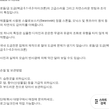
로듐/금 도금(백금 0.1~0.3 마이크론)의 고급스러움 그리고 자연스러운 컷팅과 조각
이 특징입니다.
제품들에 사용된 스왈로보스키(Swarovski) 정품 스톤들, 오닉스 및 켓츠아이 원석 등
의 자연석도 값어치를 더해줍니다.
또 하나의 특징은 심플한 디자인과 은은한 무광과 유광의 조화로 유행을 타지 않게 제
작했습니다.
국내 도금전문 업체의 제작으로 절대 도금에 문제가 생기지 않습니다. 로듐/금 도금(백
금 0.1~0.3 마이크론)
사진과 실제의 모습이 반사광에 의해 약간 달라 보일 수도 있습니다.
손질 및 보관방법
1. 습한곳을 피하십시요.
2. 땀, 향수(산성물질) 등을 가급적 피하십시요.
3. 부드러운 천으로 닦아서 보관하십시요.
단체/회사 대량구매시 매장에 문의하세요..
로고/실크인쇄 작업 가능합니다..