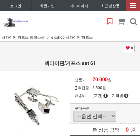
로그인
회원가입
마이페이지
최근본상품
넥타이핀 커프스 정장소품
etcshop 넥타이핀/커프스
0
넥타이핀/커프스 set 61
70,000
상품가
원
적립금
3,500원
배송비
(조건)
지역별
구매구분
0
원
총 상품 금액