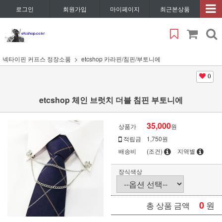
로그인
회원가입
마이페이지
최근본상품
넥타이핀 커프스 정장소품
etcshop 카라핀/침핀/부토니에
0
etcshop 체인 브럿치 더블 침핀 부토니에
35,000
상품가
원
적립금
1,750원
배송비
(조건)
지역별
장식색상
0
원
총 상품 금액