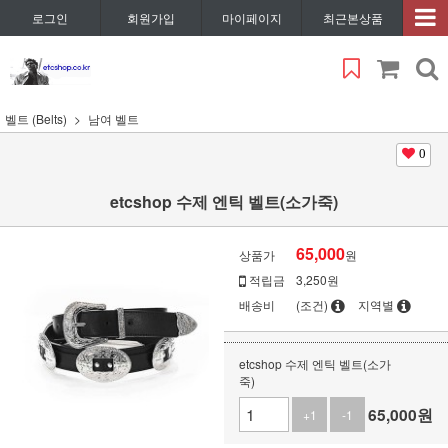
로그인
회원가입
마이페이지
최근본상품
벨트 (Belts)
남여 벨트
0
etcshop 수제 엔틱 벨트(소가죽)
65,000
상품가
원
적립금
3,250원
배송비
(조건)
지역별
etcshop 수제 엔틱 벨트(소가
죽)
65,000
원
+1
-1