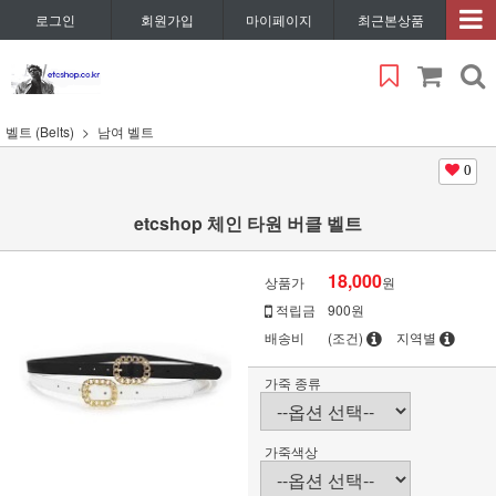
로그인
회원가입
마이페이지
최근본상품
벨트 (Belts)
남여 벨트
0
etcshop 체인 타원 버클 벨트
18,000
상품가
원
적립금
900원
배송비
(조건)
지역별
가죽 종류
가죽색상