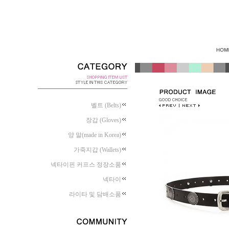
벨트 (Belts)
장갑 (Gloves)
양 말(made in Korea)
가죽지갑 (Wallets)
넥타이핀 커프스 정장소품
넥타이
라이타 및 담배소품