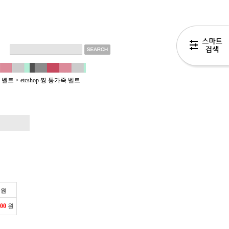
 벨트
>
etcshop 찡 통가죽 벨트
0
원
000
원