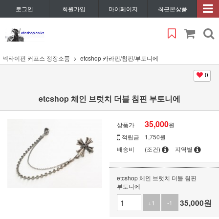
로그인
회원가입
마이페이지
최근본상품
넥타이핀 커프스 정장소품
etcshop 카라핀/침핀/부토니에
0
etcshop 체인 브럿치 더블 침핀 부토니에
35,000
상품가
원
적립금
1,750원
배송비
(조건)
지역별
etcshop 체인 브럿치 더블 침핀
부토니에
35,000
원
+1
-1