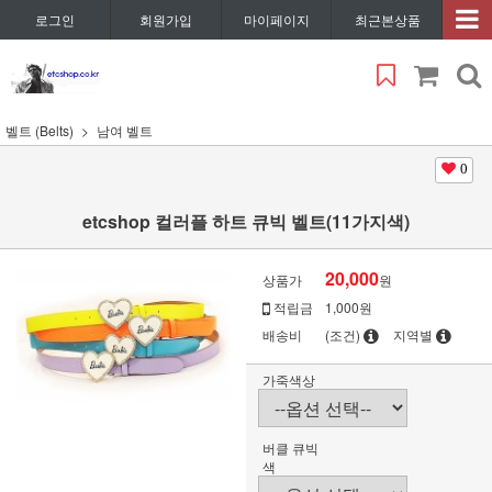
로그인
회원가입
마이페이지
최근본상품
벨트 (Belts)
남여 벨트
0
etcshop 컬러플 하트 큐빅 벨트(11가지색)
20,000
상품가
원
적립금
1,000원
배송비
(조건)
지역별
가죽색상
버클 큐빅
색