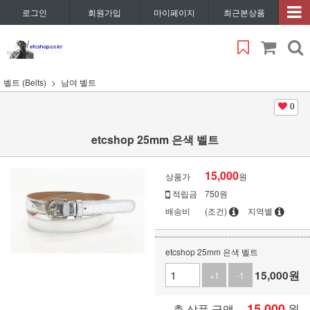
로그인
회원가입
마이페이지
최근본상품
벨트 (Belts)
남여 벨트
0
etcshop 25mm 은색 벨트
15,000
상품가
원
적립금
750원
배송비
(조건)
지역별
etcshop 25mm 은색 벨트
15,000
원
+1
-1
15,000
원
총 상품 금액