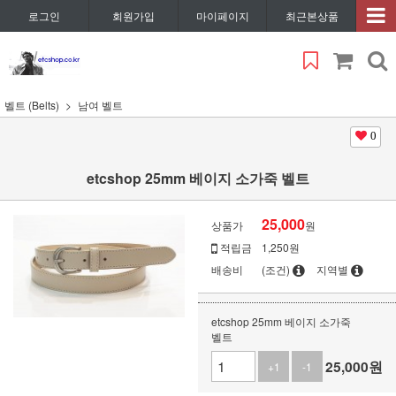
로그인
회원가입
마이페이지
최근본상품
벨트 (Belts)
남여 벨트
0
etcshop 25mm 베이지 소가죽 벨트
25,000
상품가
원
적립금
1,250원
배송비
(조건)
지역별
etcshop 25mm 베이지 소가죽
벨트
25,000
원
+1
-1