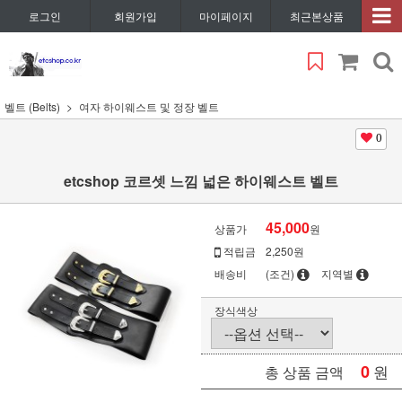
로그인
회원가입
마이페이지
최근본상품
벨트 (Belts)
여자 하이웨스트 및 정장 벨트
0
etcshop 코르셋 느낌 넓은 하이웨스트 벨트
45,000
상품가
원
적립금
2,250원
배송비
(조건)
지역별
장식색상
0
원
총 상품 금액