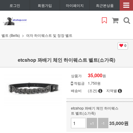
로그인
회원가입
마이페이지
최근본상품
벨트 (Belts)
여자 하이웨스트 및 정장 벨트
0
etcshop 꽈배기 체인 하이웨스트 벨트(소가죽)
35,000
상품가
원
적립금
1,750원
배송비
(조건)
지역별
etcshop 꽈배기 체인 하이웨스
트 벨트(소가죽)
35,000
원
+1
-1