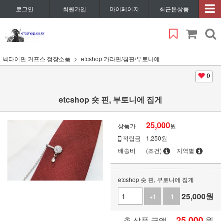
로그인
회원가입
마이페이지
최근본상품
넥타이핀 커프스 정장소품
etcshop 카라핀/침핀/부토니에
0
etcshop 숏 핀, 부토니에 집게
25,000
상품가
원
적립금
1,250원
배송비
(조건)
지역별
etcshop 숏 핀, 부토니에 집게
25,000
원
+1
-1
25,000
원
총 상품 금액