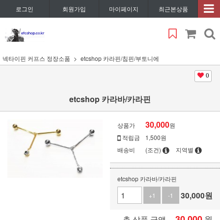
로그인
회원가입
마이페이지
최근본상품
넥타이핀 커프스 정장소품
etcshop 카라핀/침핀/부토니에
0
etcshop 카라바/카라핀
30,000
상품가
원
적립금
1,500원
배송비
(조건)
지역별
etcshop 카라바/카라핀
30,000
원
+1
-1
30,000
원
총 상품 금액