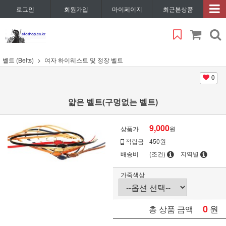
로그인
회원가입
마이페이지
최근본상품
벨트 (Belts)
여자 하이웨스트 및 정장 벨트
0
얇은 벨트(구멍없는 벨트)
9,000
상품가
원
적립금
450원
배송비
(조건)
지역별
가죽색상
0
원
총 상품 금액