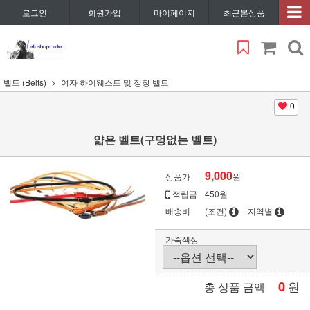
로그인
회원가입
마이페이지
최근본상품
벨트 (Belts)
여자 하이웨스트 및 정장 벨트
0
얇은 벨트(구멍없는 벨트)
9,000
상품가
원
적립금
450원
배송비
(조건)
지역별
가죽색상
0
원
총 상품 금액