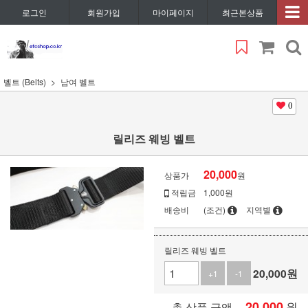
로그인
회원가입
마이페이지
최근본상품
벨트 (Belts)
남여 벨트
0
릴리즈 웨빙 벨트
20,000
상품가
원
적립금
1,000원
배송비
(조건)
지역별
릴리즈 웨빙 벨트
20,000
원
+1
-1
20,000
원
총 상품 금액