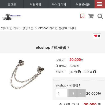
로그인
회원가입
마이페이지
최근본상품
넥타이핀 커프스 정장소품
etcshop 카라핀/침핀/부토니에
0
etcshop 카라클립 7
20,000
상품가
원
적립금
1,000원
배송비
(조건)
지역별
etcshop 카라클립 7
20,000
원
+1
-1
20,000
원
총 상품 금액