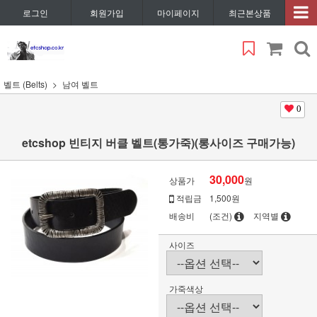
로그인
회원가입
마이페이지
최근본상품
벨트 (Belts)
남여 벨트
0
etcshop 빈티지 버클 벨트(통가죽)(롱사이즈 구매가능)
30,000
상품가
원
적립금
1,500원
배송비
(조건)
지역별
사이즈
가죽색상