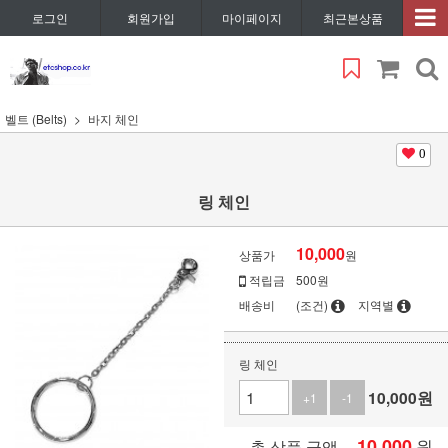
로그인
회원가입
마이페이지
최근본상품
벨트 (Belts)
바지 체인
0
링 체인
10,000
상품가
원
적립금
500원
배송비
(조건)
지역별
링 체인
10,000
원
+1
-1
10,000
원
총 상품 금액