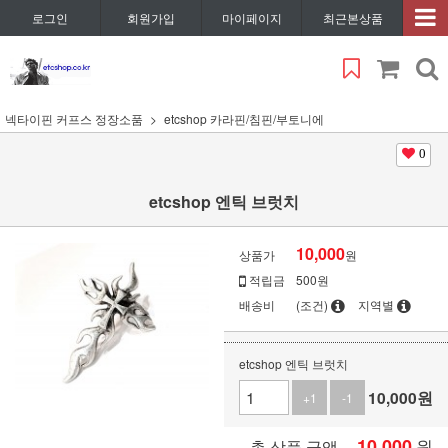
로그인
회원가입
마이페이지
최근본상품
넥타이핀 커프스 정장소품
etcshop 카라핀/침핀/부토니에
0
etcshop 엔틱 브럿치
10,000
상품가
원
적립금
500원
배송비
(조건)
지역별
etcshop 엔틱 브럿치
10,000
원
+1
-1
10,000
원
총 상품 금액