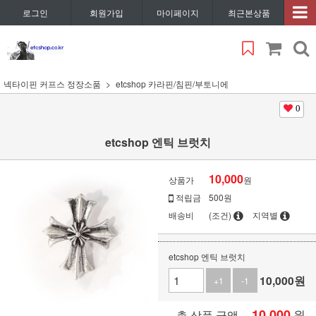
로그인
회원가입
마이페이지
최근본상품
넥타이핀 커프스 정장소품
etcshop 카라핀/침핀/부토니에
0
etcshop 엔틱 브럿치
10,000
상품가
원
적립금
500원
배송비
(조건)
지역별
etcshop 엔틱 브럿치
10,000
원
+1
-1
10,000
원
총 상품 금액